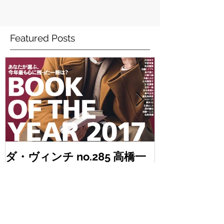
Featured Posts
ダ・ヴィンチ no.285 高橋一
anan no.2
生さん 表紙ほか8P
桐谷健太さん
ん、AKIRA