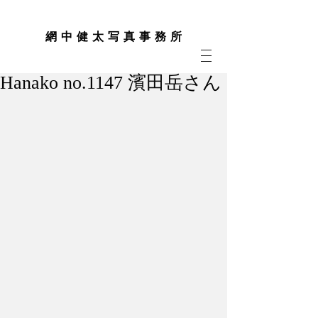
網 中 健 太 写 真 事 務 所
Hanako no.1147 濱田岳さん