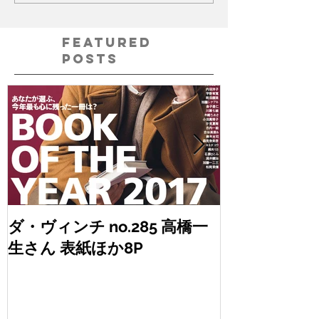
Featured
Posts
ダ・ヴィンチ no.285 高橋一
anan no.2
生さん 表紙ほか8P
桐谷健太さん
ん、AKIRA
ん