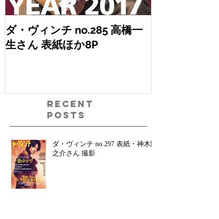
ダ・ヴィンチ no.285 高橋一
anan no.2
生さん 表紙ほか8P
桐谷健太さん
ん、AKIRA
ん
Recent
Posts
ダ・ヴィンチ no.297 表紙・神木隆
之介さん 撮影