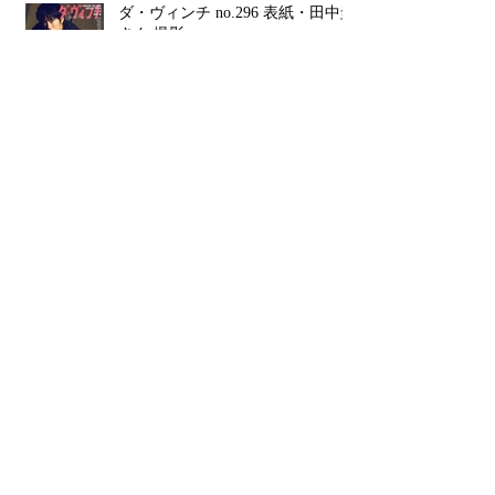
ダ・ヴィンチ no.296 表紙・田中圭
さん 撮影
Insect Collection キービジュアル・
ルックブック・コンセプトムービ
ー撮影・ディレクション
ダ・ヴィンチ no.295 表紙・星野源
さん 撮影