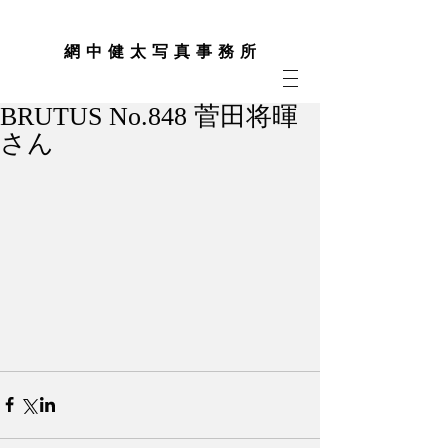
網 中 健 太 写 真 事 務 所
BRUTUS No.848 菅田将暉
さん